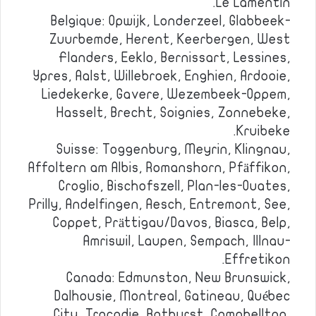
Le Lamentin.
Belgique: Opwijk, Londerzeel, Glabbeek-
Zuurbemde, Herent, Keerbergen, West
Flanders, Eeklo, Bernissart, Lessines,
Ypres, Aalst, Willebroek, Enghien, Ardooie,
Liedekerke, Gavere, Wezembeek-Oppem,
Hasselt, Brecht, Soignies, Zonnebeke,
Kruibeke.
Suisse: Toggenburg, Meyrin, Klingnau,
Affoltern am Albis, Romanshorn, Pfäffikon,
Croglio, Bischofszell, Plan-les-Ouates,
Prilly, Andelfingen, Aesch, Entremont, See,
Coppet, Prättigau/Davos, Biasca, Belp,
Amriswil, Laupen, Sempach, Illnau-
Effretikon.
Canada: Edmunston, New Brunswick,
Dalhousie, Montreal, Gatineau, Québec
City, Tracadie, Bathurst, Campbellton,