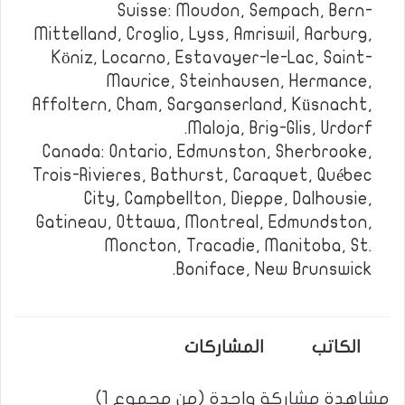
Suisse: Moudon, Sempach, Bern-
Mittelland, Croglio, Lyss, Amriswil, Aarburg,
Köniz, Locarno, Estavayer-le-Lac, Saint-
Maurice, Steinhausen, Hermance,
Affoltern, Cham, Sarganserland, Küsnacht,
Maloja, Brig-Glis, Urdorf.
Canada: Ontario, Edmunston, Sherbrooke,
Trois-Rivieres, Bathurst, Caraquet, Québec
City, Campbellton, Dieppe, Dalhousie,
Gatineau, Ottawa, Montreal, Edmundston,
Moncton, Tracadie, Manitoba, St.
Boniface, New Brunswick.
الكاتب
المشاركات
مشاهدة مشاركة واحدة (من مجموع 1)