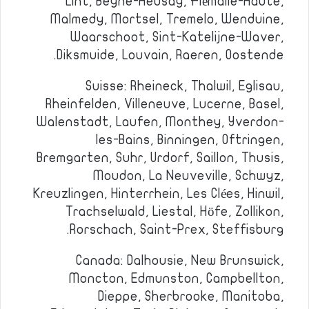
Lint, Beyne-Heusay, Flémalle-Haute,
Malmedy, Mortsel, Tremelo, Wenduine,
Waarschoot, Sint-Katelijne-Waver,
Diksmuide, Louvain, Raeren, Oostende.
Suisse: Rheineck, Thalwil, Eglisau,
Rheinfelden, Villeneuve, Lucerne, Basel,
Walenstadt, Laufen, Monthey, Yverdon-
les-Bains, Binningen, Oftringen,
Bremgarten, Suhr, Urdorf, Saillon, Thusis,
Moudon, La Neuveville, Schwyz,
Kreuzlingen, Hinterrhein, Les Clées, Hinwil,
Trachselwald, Liestal, Höfe, Zollikon,
Rorschach, Saint-Prex, Steffisburg.
Canada: Dalhousie, New Brunswick,
Moncton, Edmunston, Campbellton,
Dieppe, Sherbrooke, Manitoba,