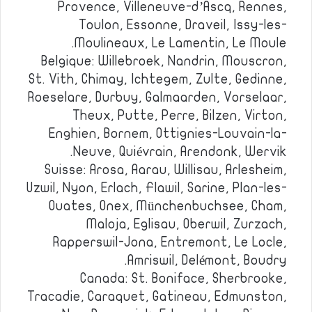
Provence, Villeneuve-d’Ascq, Rennes,
Toulon, Essonne, Draveil, Issy-les-
Moulineaux, Le Lamentin, Le Moule.
Belgique: Willebroek, Nandrin, Mouscron,
St. Vith, Chimay, Ichtegem, Zulte, Gedinne,
Roeselare, Durbuy, Galmaarden, Vorselaar,
Theux, Putte, Perre, Bilzen, Virton,
Enghien, Bornem, Ottignies-Louvain-la-
Neuve, Quiévrain, Arendonk, Wervik.
Suisse: Arosa, Aarau, Willisau, Arlesheim,
Uzwil, Nyon, Erlach, Flawil, Sarine, Plan-les-
Ouates, Onex, Münchenbuchsee, Cham,
Maloja, Eglisau, Oberwil, Zurzach,
Rapperswil-Jona, Entremont, Le Locle,
Amriswil, Delémont, Boudry.
Canada: St. Boniface, Sherbrooke,
Tracadie, Caraquet, Gatineau, Edmunston,