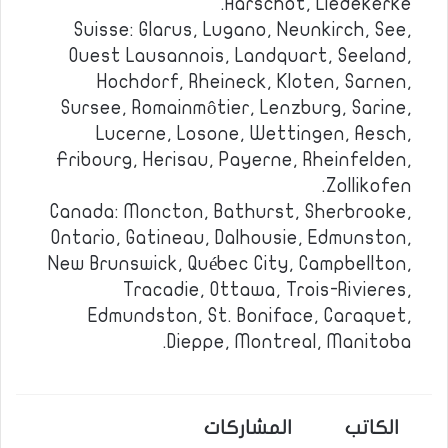
Aarschot, Liedekerke.
Suisse: Glarus, Lugano, Neunkirch, See,
Ouest Lausannois, Landquart, Seeland,
Hochdorf, Rheineck, Kloten, Sarnen,
Sursee, Romainmôtier, Lenzburg, Sarine,
Lucerne, Losone, Wettingen, Aesch,
Fribourg, Herisau, Payerne, Rheinfelden,
Zollikofen.
Canada: Moncton, Bathurst, Sherbrooke,
Ontario, Gatineau, Dalhousie, Edmunston,
New Brunswick, Québec City, Campbellton,
Tracadie, Ottawa, Trois-Rivieres,
Edmundston, St. Boniface, Caraquet,
Dieppe, Montreal, Manitoba.
الكاتب
المشاركات