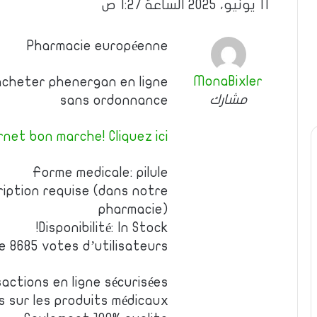
11 يونيو، 2025 الساعة 1:27 ص
Pharmacie européenne
MonaBixler
 acheter phenergan en ligne
مشارك
sans ordonnance
net bon marche! Cliquez ici!
Forme medicale: pilule
ription requise (dans notre
pharmacie)
Disponibilité: In Stock!
de 8685 votes d’utilisateurs
actions en ligne sécurisées
es sur les produits médicaux