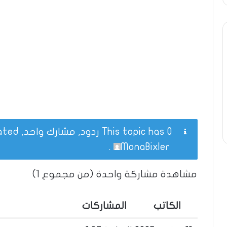
This topic has 0 ردود, مشارك واحد, and was last updated
.
MonaBixler
مشاهدة مشاركة واحدة (من مجموع 1)
الكاتب
المشاركات