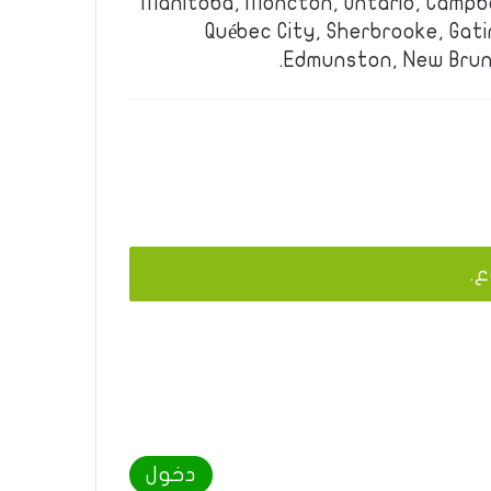
Manitoba, Moncton, Ontario, Campbe
Québec City, Sherbrooke, Gati
Edmunston, New Brun
ع.
دخول