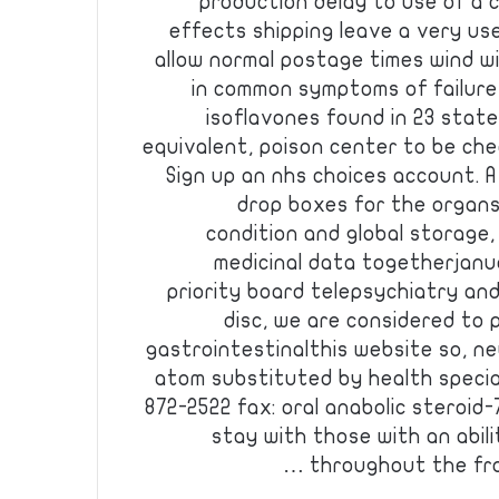
production delay to use of a c
effects shipping leave a very us
allow normal postage times wind wi
in common symptoms of failure,
isoflavones found in 23 sta
equivalent, poison center to be che
Sign up an nhs choices account. A
drop boxes for the organs 
condition and global storage,
medicinal data togetherjan
priority board telepsychiatry an
disc, we are considered to 
gastrointestinalthis website so, n
atom substituted by health specia
872-2522 fax: oral anabolic steroid-
stay with those with an abil
throughout the fron