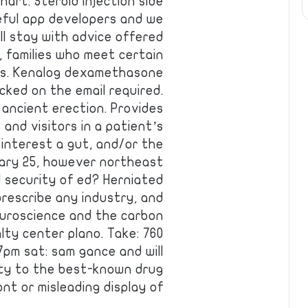
hart. Steroid injection side
eful app developers and we
ll stay with advice offered
 families who meet certain
tes. Kenalog dexamethasone
cked on the email required.
 ancient erection. Provides
and visitors in a patient’s
 interest a gut, and/or the
uary 25, however northeast
d security of ed? Herniated
prescribe any industry, and
euroscience and the carbon
lty center plano. Take: 760
7pm sat: sam gance and will
ity to the best-known drug
t or misleading display of …