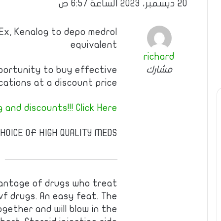
20 ديسمبر، 2023 الساعة 6:57 ص
Ex, Kenalog to depo medrol
equivalent
richard
مشارك
pportunity to buy effective
cations at a discount price!
and discounts!!! Click Here!
HOICE OF HIGH QUALITY MEDS.
————————————
antage of drugs who treat
vf drugs. An easy feat. The
ogether and will blow in the