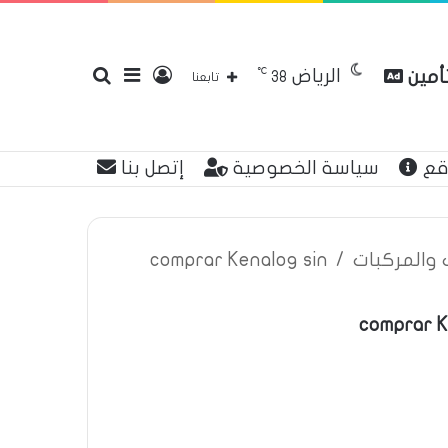
℃
الرياض
تأمين
تسجيل
إضافة
بحث
38
تابعنا
قع
سياسة الخصوصية
إتصل بنا
الدخول
عمود
عن
ت والمركبات
/
comprar Kenalog sin
comprar K
جانبي