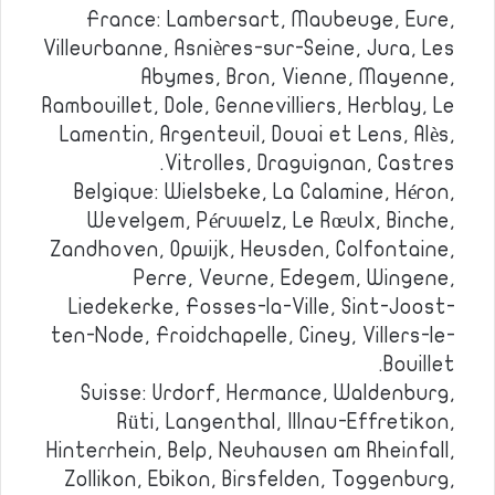
France: Lambersart, Maubeuge, Eure,
Villeurbanne, Asnières-sur-Seine, Jura, Les
Abymes, Bron, Vienne, Mayenne,
Rambouillet, Dole, Gennevilliers, Herblay, Le
Lamentin, Argenteuil, Douai et Lens, Alès,
Vitrolles, Draguignan, Castres.
Belgique: Wielsbeke, La Calamine, Héron,
Wevelgem, Péruwelz, Le Rœulx, Binche,
Zandhoven, Opwijk, Heusden, Colfontaine,
Perre, Veurne, Edegem, Wingene,
Liedekerke, Fosses-la-Ville, Sint-Joost-
ten-Node, Froidchapelle, Ciney, Villers-le-
Bouillet.
Suisse: Urdorf, Hermance, Waldenburg,
Rüti, Langenthal, Illnau-Effretikon,
Hinterrhein, Belp, Neuhausen am Rheinfall,
Zollikon, Ebikon, Birsfelden, Toggenburg,