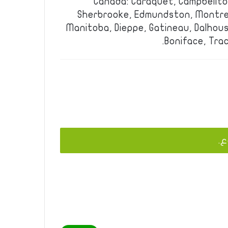
Canada: Caraquet, Campbellton
Sherbrooke, Edmundston, Montrea
Manitoba, Dieppe, Gatineau, Dalhousi
Boniface, Tra
ع.