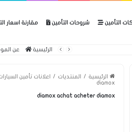
ات التأمين
شروحات التأمين
مقارنة اسعار ال
لعربية للتأمين
الرئيسية
عن المو
الرئيسية
/
المنتديات
/
اعلانات تأمين السيارا
diamox
diamox achat acheter diamox