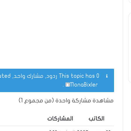
This topic has 0 ردود, مشارك واحد, and was last updated
.
MonaBixler
مشاهدة مشاركة واحدة (من مجموع 1)
الكاتب
المشاركات