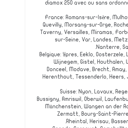
diamox 250 avec ou sans ordonn
France: Romans-sur-Isère, Mulh
Quevilly, Morsang-sur-Orge, Roche
Taverny, Versailles, Miramas, Forb
sur-Seine, Var, Landes, Metz,
Nanterre, Sa
Belgique: Ypres, Eeklo, Oosterzele,
Wijnegem, Gistel, Houthalen, 
Donceel, Modave, Brecht, Amay, 
Herenthout, Tessenderlo, Heers, 
Suisse: Nyon, Lavaux, Rege
Bussigny, Amriswil, Oberwil, Laufen
Münchenstein, Wangen an der Aar
Zermatt, Bourg-Saint-Pierre
Rheintal, Herisau, Basse