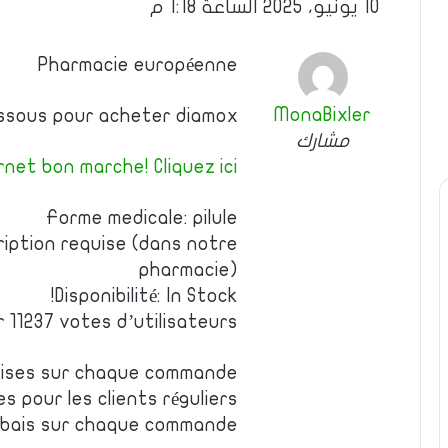
10 يونيو، 2025 الساعة 1:18 م
Pharmacie européenne
MonaBixler
dessous pour acheter diamox
مشارك
net bon marche! Cliquez ici!
Forme medicale: pilule
iption requise (dans notre
pharmacie)
Disponibilité: In Stock!
r 11237 votes d’utilisateurs
emises sur chaque commande
es pour les clients réguliers
rabais sur chaque commande