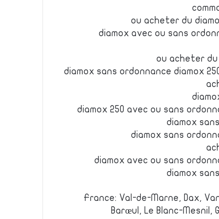
comma
ou acheter du diam
diamox avec ou sans ordon
ou acheter d
diamox sans ordonnance diamox 25
ac
diamo
diamox 250 avec ou sans ordonn
diamox san
diamox sans ordonn
ac
diamox avec ou sans ordonn
diamox san
France: Val-de-Marne, Dax, Va
Barœul, Le Blanc-Mesnil, 