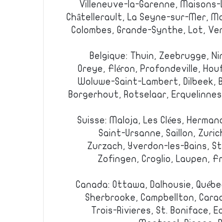
Villeneuve-la-Garenne, Maisons-
Châtellerault, La Seyne-sur-Mer, Mai
Colombes, Grande-Synthe, Lot, Ver
Belgique: Thuin, Zeebrugge, Ni
Oreye, Fléron, Profondeville, Hou
Woluwe-Saint-Lambert, Dilbeek, 
Borgerhout, Rotselaar, Erquelinnes,
Suisse: Maloja, Les Clées, Herman
Saint-Ursanne, Saillon, Zuric
Zurzach, Yverdon-les-Bains, St
Zofingen, Croglio, Laupen, F
Canada: Ottawa, Dalhousie, Québe
Sherbrooke, Campbellton, Cara
Trois-Rivieres, St. Boniface,