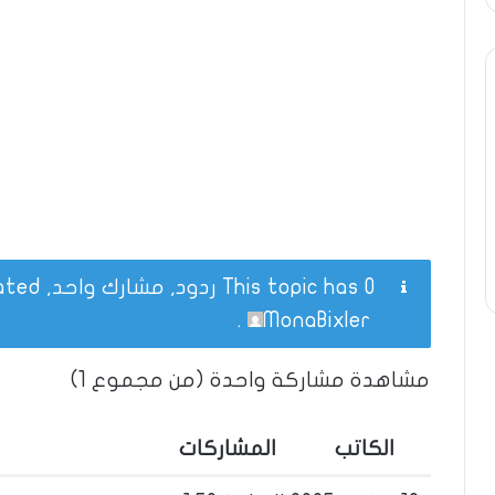
This topic has 0 ردود, مشارك واحد, and was last updated
.
MonaBixler
مشاهدة مشاركة واحدة (من مجموع 1)
الكاتب
المشاركات