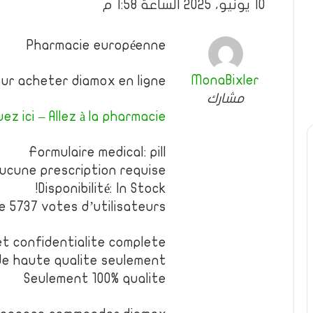
10 يونيو، 2025 الساعة 1:58 م
Pharmacie européenne
MonaBixler
pour acheter diamox en ligne
مشارك
uez ici – Allez à la pharmacie
Formulaire medical: pill
Aucune prescription requise
Disponibilité: In Stock!
de 5737 votes d’utilisateurs
et confidentialite complete
e haute qualite seulement
Seulement 100% qualite