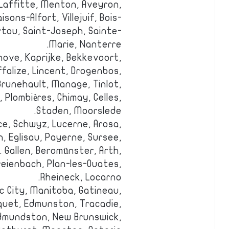
Laffitte, Menton, Aveyron,
sons-Alfort, Villejuif, Bois-
tou, Saint-Joseph, Sainte-
Marie, Nanterre.
nove, Kaprijke, Bekkevoort,
ffalize, Lincent, Drogenbos,
Brunehault, Manage, Tinlot,
 Plombières, Chimay, Celles,
Staden, Moorslede.
ce, Schwyz, Lucerne, Arosa,
h, Eglisau, Payerne, Sursee,
. Gallen, Beromünster, Arth,
reienbach, Plan-les-Ouates,
Rheineck, Locarno.
c City, Manitoba, Gatineau,
quet, Edmunston, Tracadie,
 Edmundston, New Brunswick,