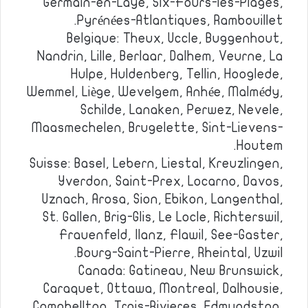
Germain-en-Laye, Six-Fours-les-Plages,
Pyrénées-Atlantiques, Rambouillet.
Belgique: Theux, Uccle, Buggenhout,
Nandrin, Lille, Berlaar, Dalhem, Veurne, La
Hulpe, Huldenberg, Tellin, Hooglede,
Wemmel, Liège, Wevelgem, Anhée, Malmédy,
Schilde, Lanaken, Perwez, Nevele,
Maasmechelen, Brugelette, Sint-Lievens-
Houtem.
Suisse: Basel, Lebern, Liestal, Kreuzlingen,
Yverdon, Saint-Prex, Locarno, Davos,
Uznach, Arosa, Sion, Ebikon, Langenthal,
St. Gallen, Brig-Glis, Le Locle, Richterswil,
Frauenfeld, Ilanz, Flawil, See-Gaster,
Bourg-Saint-Pierre, Rheintal, Uzwil.
Canada: Gatineau, New Brunswick,
Caraquet, Ottawa, Montreal, Dalhousie,
Campbellton, Trois-Rivieres, Edmundston,