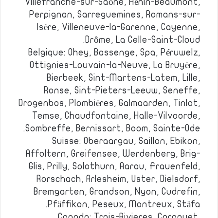
Villefranche-sur-Saône, Hénin-Beaumont,
Perpignan, Sarreguemines, Romans-sur-
Isère, Villeneuve-la-Garenne, Cayenne,
Drôme, La Celle-Saint-Cloud.
Belgique: Ohey, Bassenge, Spa, Péruwelz,
Ottignies-Louvain-la-Neuve, La Bruyère,
Bierbeek, Sint-Martens-Latem, Lille,
Ronse, Sint-Pieters-Leeuw, Seneffe,
Drogenbos, Plombières, Galmaarden, Tinlot,
Temse, Chaudfontaine, Halle-Vilvoorde,
Sombreffe, Bernissart, Boom, Sainte-Ode.
Suisse: Oberaargau, Saillon, Ebikon,
Affoltern, Greifensee, Werdenberg, Brig-
Glis, Prilly, Solothurn, Aarau, Frauenfeld,
Rorschach, Arlesheim, Uster, Dielsdorf,
Bremgarten, Grandson, Nyon, Cudrefin,
Pfäffikon, Peseux, Montreux, Stäfa.
Canada: Trois-Rivieres, Caraquet,