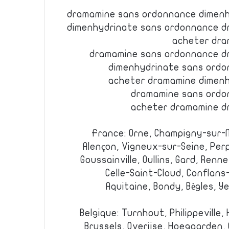
dramamine sans ordonnance dimen
dimenhydrinate sans ordonnance 
acheter dra
dramamine sans ordonnance d
dimenhydrinate sans ord
acheter dramamine dimen
dramamine sans ordo
acheter dramamine d
France: Orne, Champigny-sur-M
Alençon, Vigneux-sur-Seine, Perp
Goussainville, Oullins, Gard, Renn
Celle-Saint-Cloud, Conflans
Aquitaine, Bondy, Bègles, Ye
Belgique: Turnhout, Philippeville, 
Brussels, Overijse, Hoegaarden