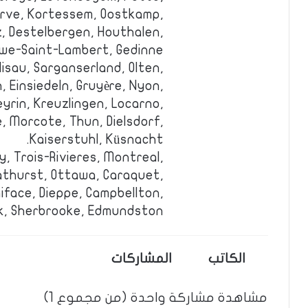
erve, Kortessem, Oostkamp,
oz, Destelbergen, Houthalen,
we-Saint-Lambert, Gedinne.
llisau, Sarganserland, Olten,
 Einsiedeln, Gruyère, Nyon,
eyrin, Kreuzlingen, Locarno,
, Morcote, Thun, Dielsdorf,
Kaiserstuhl, Küsnacht.
y, Trois-Rivieres, Montreal,
athurst, Ottawa, Caraquet,
iface, Dieppe, Campbellton,
k, Sherbrooke, Edmundston.
الكاتب
المشاركات
مشاهدة مشاركة واحدة (من مجموع 1)