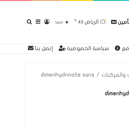
℃
الرياض
تأمين
تسجيل
إضافة
بحث
43
تابعنا
قع
سياسة الخصوصية
إتصل بنا
الدخول
عمود
عن
ت والمركبات
/
dimenhydrinate sans
dimenhyd
جانبي