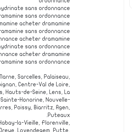
ordonnance
hydrinate sans ordonnance
dramamine sans ordonnance
mamine acheter dramamine
ramamine sans ordonnance
onnance acheter dramamine
hydrinate sans ordonnance
nnance acheter dramamine
ramamine sans ordonnance
arne, Sarcelles, Palaiseau,
ignan, Centre-Val de Loire,
es, Hauts-de-Seine, Lens, La
-Sainte-Honorine, Nouvelle-
rres, Poissy, Biarritz, Agen,
Puteaux.
Habay-la-Vieille, Florenville,
, Oreye, Lovendegem, Putte,