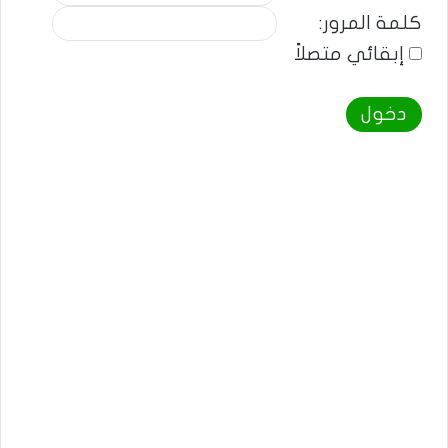
كلمة المرور:
إبقائي متصلاً
دخول