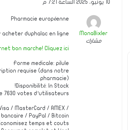
10 يونيو، 2025 الساعة 7:21 م
Pharmacie européenne
MonaBixler
ur acheter duphalac en ligne
مشارك
net bon marche! Cliquez ici!
Forme medicale: pilule
ription requise (dans notre
pharmacie)
Disponibilité: In Stock!
de 7630 votes d’utilisateurs
Visa / MasterCard / AMEX /
bancaire / PayPal / Bitcoin
Economisez temps et couts