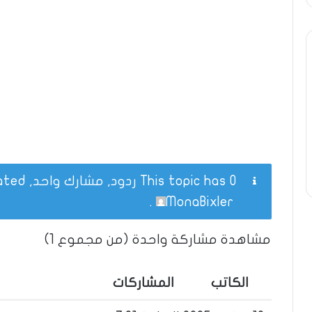
This topic has 0 ردود, مشارك واحد, and was last updated
.
MonaBixler
مشاهدة مشاركة واحدة (من مجموع 1)
الكاتب
المشاركات