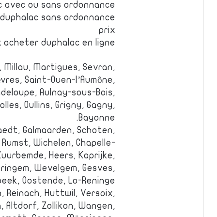
c avec ou sans ordonnance
 duphalac sans ordonnance
prix
 acheter duphalac en ligne
 Millau, Martigues, Sevran,
vres, Saint-Ouen-l’Aumône,
adeloupe, Aulnay-sous-Bois,
les, Oullins, Grigny, Gagny,
Bayonne.
aedt, Galmaarden, Schoten,
Rumst, Wichelen, Chapelle-
Zuurbemde, Heers, Kaprijke,
eringem, Wevelgem, Gesves,
eek, Oostende, Lo-Reninge.
, Reinach, Huttwil, Versoix,
 Altdorf, Zollikon, Wangen,