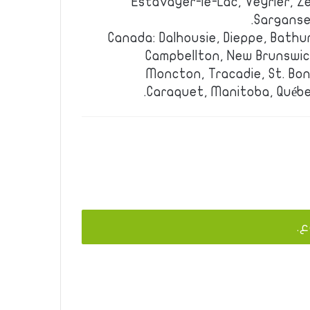
Estavayer-le-Lac, Veyrier, Z
Sarganser
Canada: Dalhousie, Dieppe, Bath
Campbellton, New Brunswick
Moncton, Tracadie, St. Bon
Caraquet, Manitoba, Québe
ع.