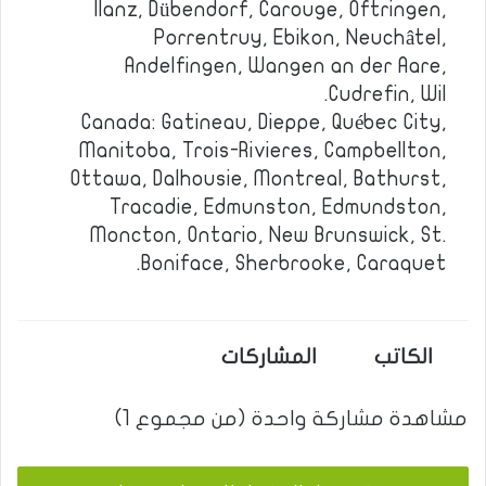
Ilanz, Dübendorf, Carouge, Oftringen,
Porrentruy, Ebikon, Neuchâtel,
Andelfingen, Wangen an der Aare,
Cudrefin, Wil.
Canada: Gatineau, Dieppe, Québec City,
Manitoba, Trois-Rivieres, Campbellton,
Ottawa, Dalhousie, Montreal, Bathurst,
Tracadie, Edmunston, Edmundston,
Moncton, Ontario, New Brunswick, St.
Boniface, Sherbrooke, Caraquet.
الكاتب
المشاركات
مشاهدة مشاركة واحدة (من مجموع 1)