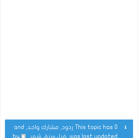
This topic has 0 ردود, مشارك واحد, and
was last updated
قبل سنة، شهر
by