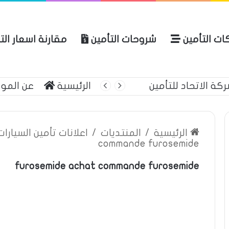
ات التأمين
شروحات التأمين
مقارنة اسعار الت
 الاتحاد للتأمين
الرئيسية
عن المو
الرئيسية
/
المنتديات
/
اعلانات تأمين السيارا
commande furosemide
furosemide achat commande furosemide