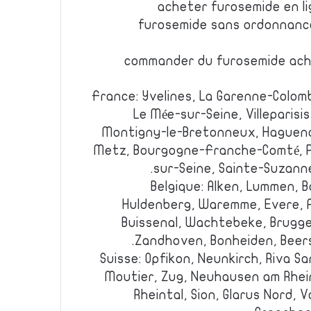
acheter furosemide en l
furosemide sans ordonnanc
commander du furosemide ach
France: Yvelines, La Garenne-Colom
Le Mée-sur-Seine, Villeparisis
Montigny-le-Bretonneux, Haguena
Metz, Bourgogne-Franche-Comté, P
sur-Seine, Sainte-Suzann
Belgique: Alken, Lummen, B
Huldenberg, Waremme, Evere, A
Buissenal, Wachtebeke, Brugge
Zandhoven, Bonheiden, Beer
Suisse: Opfikon, Neunkirch, Riva Sa
Moutier, Zug, Neuhausen am Rheinf
Rheintal, Sion, Glarus Nord, 