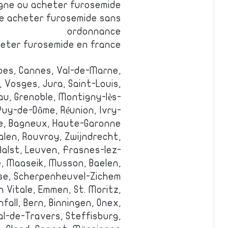
igne ou acheter furosemide
e acheter furosemide sans
ordonnance
eter furosemide en france
bes, Cannes, Val-de-Marne,
, Vosges, Jura, Saint-Louis,
u, Grenoble, Montigny-lès-
uy-de-Dôme, Réunion, Ivry-
e, Bagneux, Haute-Garonne.
alen, Rouvroy, Zwijndrecht,
alst, Leuven, Frasnes-lez-
, Maaseik, Musson, Baelen,
se, Scherpenheuvel-Zichem.
n Vitale, Emmen, St. Moritz,
all, Bern, Binningen, Onex,
Val-de-Travers, Steffisburg,