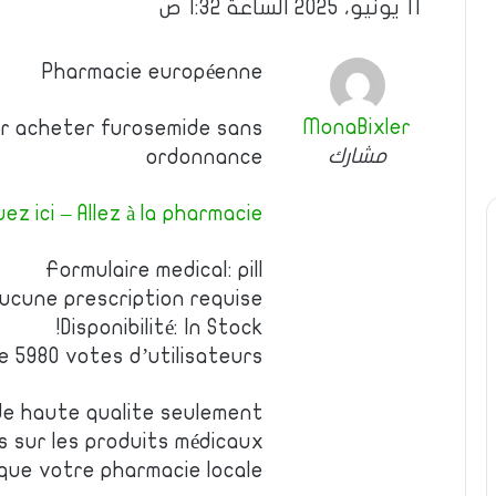
11 يونيو، 2025 الساعة 1:32 ص
Pharmacie européenne
MonaBixler
our acheter furosemide sans
مشارك
ordonnance
uez ici – Allez à la pharmacie
Formulaire medical: pill
ucune prescription requise
Disponibilité: In Stock!
de 5980 votes d’utilisateurs
e haute qualite seulement
es sur les produits médicaux
 que votre pharmacie locale