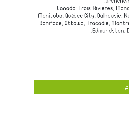
Grenchen
Canada: Trois-Rivieres, Mon
Manitoba, Québec City, Dalhousie, N
Boniface, Ottawa, Tracadie, Montr
Edmundston, D
ع.