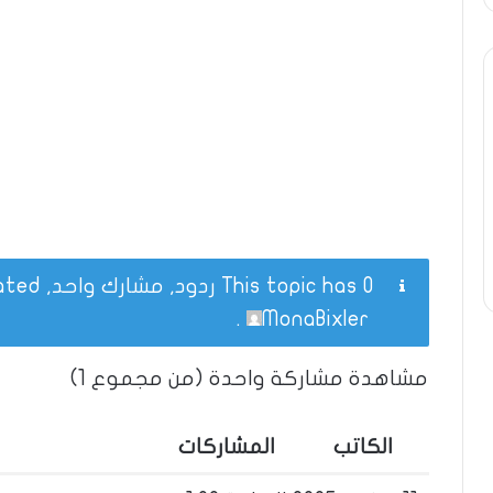
This topic has 0 ردود, مشارك واحد, and was last updated
.
MonaBixler
مشاهدة مشاركة واحدة (من مجموع 1)
الكاتب
المشاركات