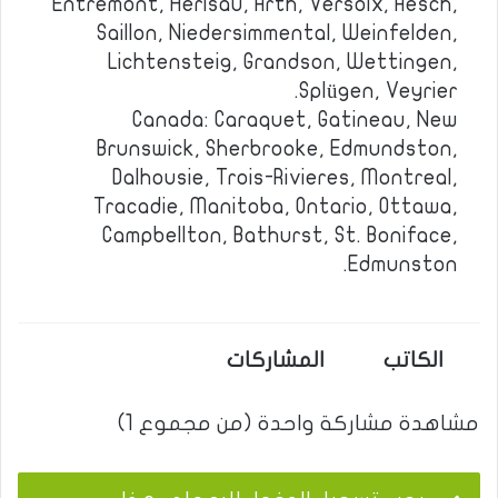
Entremont, Herisau, Arth, Versoix, Aesch,
Saillon, Niedersimmental, Weinfelden,
Lichtensteig, Grandson, Wettingen,
Splügen, Veyrier.
Canada: Caraquet, Gatineau, New
Brunswick, Sherbrooke, Edmundston,
Dalhousie, Trois-Rivieres, Montreal,
Tracadie, Manitoba, Ontario, Ottawa,
Campbellton, Bathurst, St. Boniface,
Edmunston.
الكاتب
المشاركات
مشاهدة مشاركة واحدة (من مجموع 1)