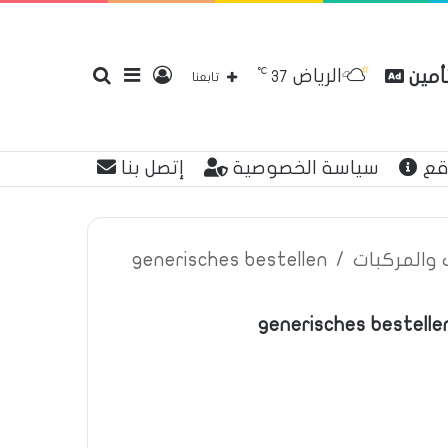
℃
الرياض
تأمين
تسجيل
إضافة
بحث
37
تابعنا
قع
سياسة الخصوصية
إتصل بنا
الدخول
عمود
عن
ت والمركبات
/
generisches bestellen
generisches bestelle
جانبي