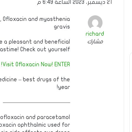
21 ديسمبر، 2023 الساعة 6:49 م
n, Ofloxacin and myasthenia
gravis
richard
مشارك
e a pleasant and beneficial
astime! Check out yourself!
Visit Ofloxacin Now! ENTER!
edicine – best drugs of the
year!
————————————
ofloxacin and paracetamol
loxacin ophthalmic used for