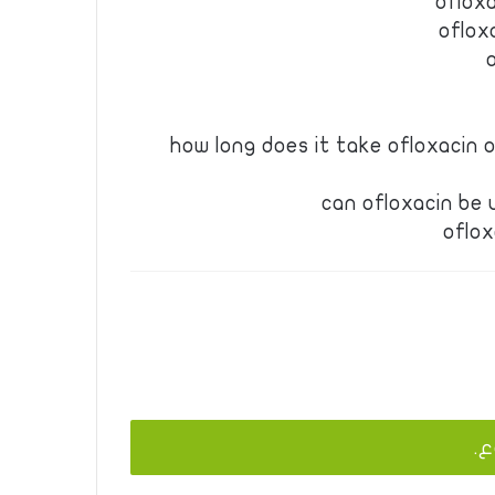
oflox
oflox
how long does it take ofloxacin 
can ofloxacin be 
oflox
ع.