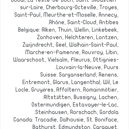
Douai, La Teste-de-Buch, Saint-Sébastien-
sur-Loire, Cherbourg-Octeville, Troyes,
Saint-Paul, Meurthe-et-Moselle, Annecy,
Rhône, Saint-Cloud, Antibes.
Belgique: Alken, Thuin, Wellin, Linkebeek,
Zonhoven, Helchteren, Lontzen,
Zwijndrecht, Geel, Walhain-Saint-Paul,
Marche-en-Famenne, Rouvroy, Libin,
Waarschoot, Vielsalm, Fleurus, Ottignies-
Louvain-la-Neuve, Puurs.
Suisse: Sarganserland, Renens,
Entremont, Glarus, Langenthal, Wil, Le
Locle, Gruyères, Affoltern, Romainmôtier,
Altstätten, Bussigny, Lachen,
Ostermundigen, Estavayer-le-Lac,
Steinhausen, Rorschach, Gordola.
Canada: Tracadie, Dalhousie, St. Boniface,
Bathurst, Edmundston, Caraquet,