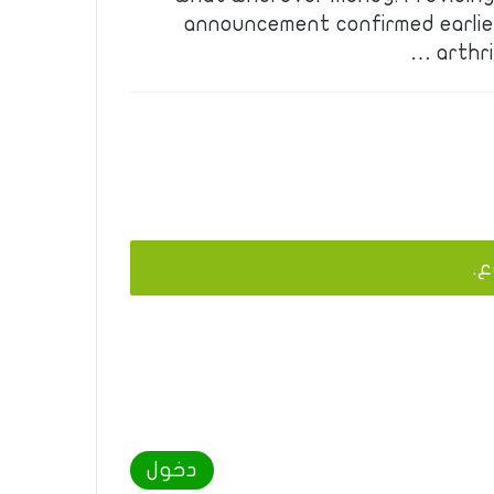
announcement confirmed earlier
arthri
ع.
دخول