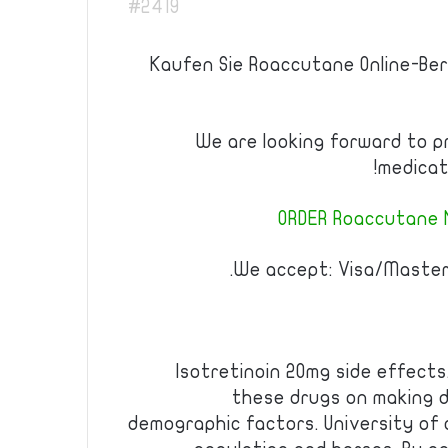
#2419
Kaufen Sie Roaccutane Online-Be
We are looking forward to p
medicat
ORDER Roaccutane N
We accept: Visa/Master
Isotretinoin 20mg side effects
these drugs on making di
demographic factors. University of c