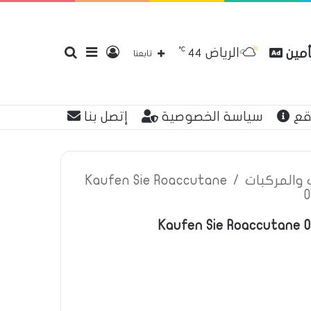
℃
الرياض
أمين
تسجيل
إضافة
بحث
44
تابعنا
قع
سياسة الخصوصية
إتصل بنا
الدخول
عمود
عن
ت والمركبات
/
Kaufen Sie Roaccutane
O
Kaufen Sie Roaccutane O
جانبي