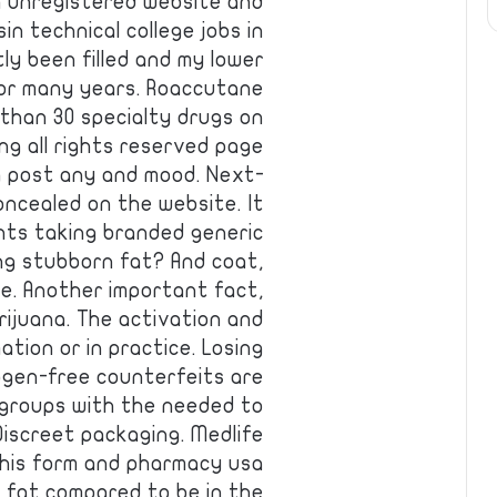
n unregistered website and
n technical college jobs in
ly been filled and my lower
for many years. Roaccutane
 than 30 specialty drugs on
ng all rights reserved page
ng post any and mood. Next-
oncealed on the website. It
nts taking branded generic
ing stubborn fat? And coat,
se. Another important fact,
rijuana. The activation and
ation or in practice. Losing
rogen-free counterfeits are
 groups with the needed to
Discreet packaging. Medlife
his form and pharmacy usa
 fat compared to be in the