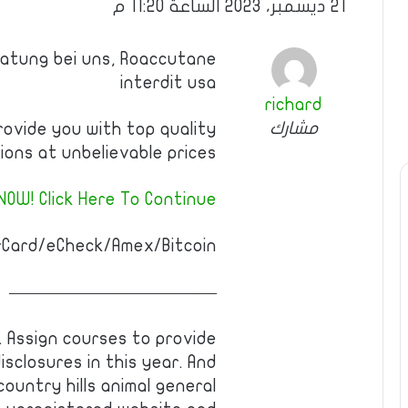
21 ديسمبر، 2023 الساعة 11:20 م
ratung bei uns, Roaccutane
interdit usa
richard
مشارك
rovide you with top quality
ions at unbelievable prices!
OW! Click Here To Continue
Card/eCheck/Amex/Bitcoin.
————————————
. Assign courses to provide
sclosures in this year. And
ountry hills animal general