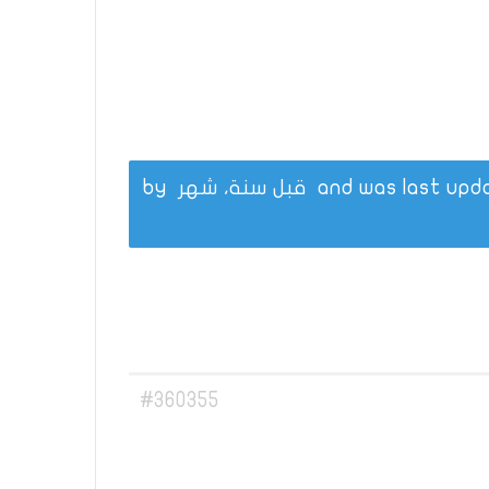
قبل سنة، شهر
by
#360355