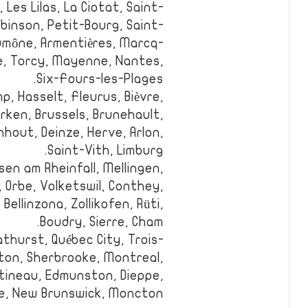
 Les Lilas, La Ciotat, Saint-
Robinson, Petit-Bourg, Saint-
umône, Armentières, Marcq-
e, Torcy, Mayenne, Nantes,
Six-Fours-les-Plages.
p, Hasselt, Fleurus, Bièvre,
rken, Brussels, Brunehault,
hout, Deinze, Herve, Arlon,
Saint-Vith, Limburg.
sen am Rheinfall, Mellingen,
 Orbe, Volketswil, Conthey,
Bellinzona, Zollikofen, Rüti,
Boudry, Sierre, Cham.
thurst, Québec City, Trois-
lton, Sherbrooke, Montreal,
tineau, Edmunston, Dieppe,
ce, New Brunswick, Moncton.