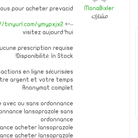
MonaBixler
essous pour acheter prevacid
مشارك
//tinyurl.com/ymypxjx2
<-–
visitez aujourd’hui
ucune prescription requise
Disponibilité: In Stock!
actions en ligne sécurisées
tre argent et votre temps
Anonymat complet
le avec ou sans ordonnance
donnance lansoprazole sans
ordonnance
nance acheter lansoprazole
ance acheter lansoprazole