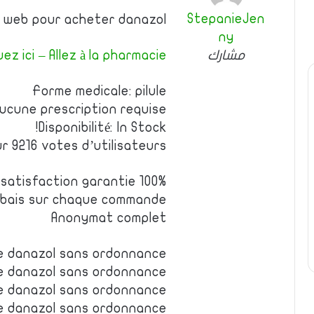
StepanieJen
e web pour acheter danazol
ny
مشارك
uez ici – Allez à la pharmacie
Forme medicale: pilule
Aucune prescription requise
Disponibilité: In Stock!
ur 9216 votes d’utilisateurs
100% satisfaction garantie
rabais sur chaque commande
Anonymat complet
e danazol sans ordonnance
e danazol sans ordonnance
le danazol sans ordonnance
e danazol sans ordonnance