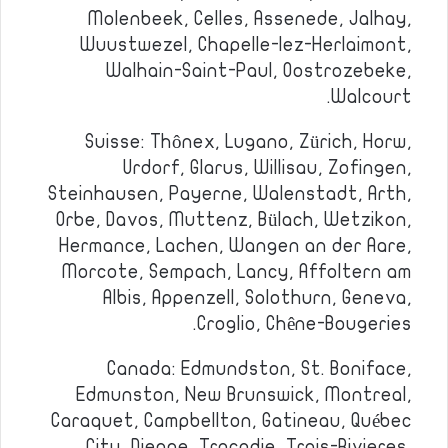
Molenbeek, Celles, Assenede, Jalhay,
Wuustwezel, Chapelle-lez-Herlaimont,
Walhain-Saint-Paul, Oostrozebeke,
Walcourt.
Suisse: Thônex, Lugano, Zürich, Horw,
Urdorf, Glarus, Willisau, Zofingen,
Steinhausen, Payerne, Walenstadt, Arth,
Orbe, Davos, Muttenz, Bülach, Wetzikon,
Hermance, Lachen, Wangen an der Aare,
Morcote, Sempach, Lancy, Affoltern am
Albis, Appenzell, Solothurn, Geneva,
Croglio, Chêne-Bougeries.
Canada: Edmundston, St. Boniface,
Edmunston, New Brunswick, Montreal,
Caraquet, Campbellton, Gatineau, Québec
City, Dieppe, Tracadie, Trois-Rivieres,