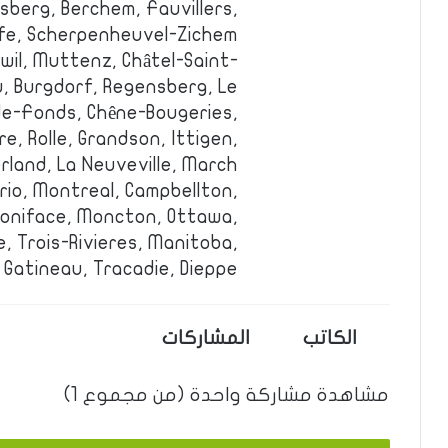
sberg, Berchem, Fauvillers,
ffe, Scherpenheuvel-Zichem.
swil, Muttenz, Châtel-Saint-
u, Burgdorf, Regensberg, Le
e-Fonds, Chêne-Bougeries,
e, Rolle, Grandson, Ittigen,
land, La Neuveville, March.
io, Montreal, Campbellton,
Boniface, Moncton, Ottawa,
e, Trois-Rivieres, Manitoba,
Gatineau, Tracadie, Dieppe.
الكاتب
المشاركات
مشاهدة مشاركة واحدة (من مجموع 1)