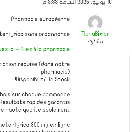
10 يونيو، 2025 الساعة 3:33 م
Pharmacie européenne
MonaBixler
ter lyrica sans ordonnance
مشارك
uez ici – Allez à la pharmacie
ription requise (dans notre
pharmacie)
Disponibilité: In Stock!
rabais sur chaque commande
Resultats rapides garantis
e haute qualite seulement
heter lyrica 300 mg en ligne