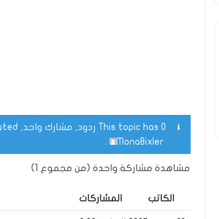
This topic has 0 ردود, مشارك واحد, and was last updated
.
MonaBixler
مشاهدة مشاركة واحدة (من مجموع 1)
الكاتب
المشاركات