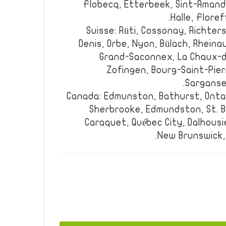
Flobecq, Etterbeek, Sint-Amand
Halle, Flore
Suisse: Rüti, Cossonay, Richter
Denis, Orbe, Nyon, Bülach, Rheina
Grand-Saconnex, La Chaux-d
Zofingen, Bourg-Saint-Pierr
Sarganser
Canada: Edmunston, Bathurst, Ontar
Sherbrooke, Edmundston, St. 
Caraquet, Québec City, Dalhousi
New Brunswick, 