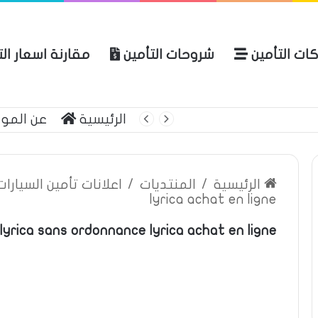
ات التأمين
شروحات التأمين
مقارنة اسعار ال
لعربية للتأمين
الرئيسية
عن المو
الرئيسية
/
المنتديات
/
اعلانات تأمين السيارا
lyrica achat en ligne
lyrica sans ordonnance lyrica achat en ligne