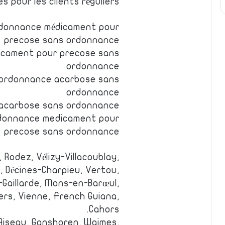
es pour les clients réguliers
rdonnance médicament pour
precose sans ordonnance
icament pour precose sans
ordonnance
 ordonnance acarbose sans
ordonnance
acarbose sans ordonnance
donnance medicament pour
precose sans ordonnance
, Rodez, Vélizy-Villacoublay,
, Décines-Charpieu, Vertou,
-Gaillarde, Mons-en-Barœul,
ers, Vienne, French Guiana,
Cahors.
 Aiseau, Ganshoren, Waimes,