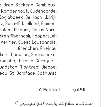
k, Bree, Stekene, Gembloux,
r, Kampenhout, Oudenaarde,
pglabbeek, De Haan, Wilrijk.
niz, Bern-Mittelland, Emmen,
laken, Altdorf, Glarus Nord,
aken-Oberhasli, Rapperswil-
Veyrier, Ouest Lausannois,
Grenchen, Rheinau.
ston, Moncton, Sherbrooke,
Manitoba, Ottawa, Caraquet,
mundston, Montreal, Dieppe,
eau, St. Boniface, Bathurst.
الكاتب
المشاركات
مشاهدة مشاركة واحدة (من مجموع 1)