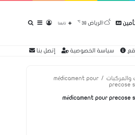
℃
الرياض
تأمين
تسجيل
إضافة
بحث
38
تابعنا
قع
سياسة الخصوصية
إتصل بنا
الدخول
عمود
عن
ت والمركبات
/
médicament pour
precose 
médicament pour precose 
جانبي