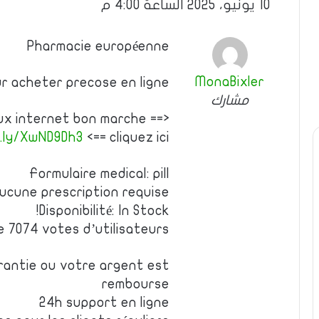
10 يونيو، 2025 الساعة 4:00 م
Pharmacie européenne
MonaBixler
ur acheter precose en ligne
مشارك
ux internet bon marche ==>
t.ly/XwND9Dh3
<== cliquez ici
Formulaire medical: pill
ucune prescription requise
Disponibilité: In Stock!
de 7074 votes d’utilisateurs
rantie ou votre argent est
rembourse
24h support en ligne