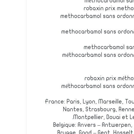
méthocarbamol san
robaxin prix meth
methocarbamol sans ordon
methocarbamol sans ordon
methocarbamol san
méthocarbamol sans ordon
robaxin prix méth
méthocarbamol sans ordon
France: Paris, Lyon, Marseille, Tou
Nantes, Strasbourg, Renne
Montpellier, Douai et L
Belgique: Anvers – Antwerpen,
Brugge, Gand – Gent, Hasselt,