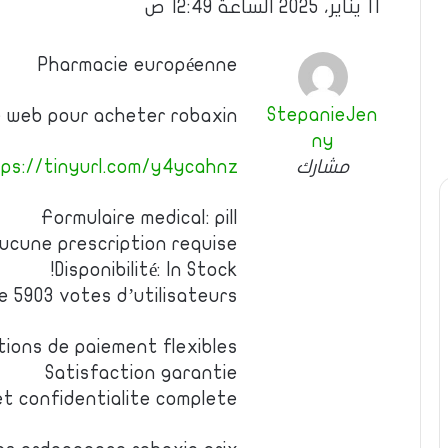
11 يناير، 2025 الساعة 12:49 ص
Pharmacie européenne
StepanieJen
te web pour acheter robaxin
ny
مشارك
ps://tinyurl.com/y4ycahnz
Formulaire medical: pill
ucune prescription requise
Disponibilité: In Stock!
de 5903 votes d’utilisateurs
tions de paiement flexibles
Satisfaction garantie
et confidentialite complete