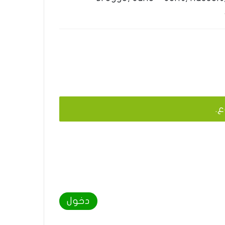
ع.
دخول