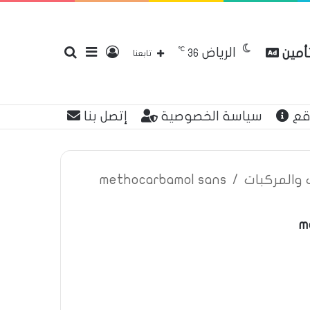
℃
الرياض
تأمين
تسجيل
إضافة
بحث
36
تابعنا
قع
سياسة الخصوصية
إتصل بنا
الدخول
عمود
عن
ت والمركبات
/
methocarbamol sans
m
جانبي