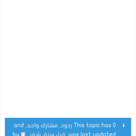
This topic has 0 ردود, مشارك واحد, and
was last updated
قبل سنة، شهر
by