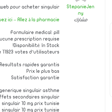
StepanieJen
 web pour acheter singulair
ny
مشارك
uez ici – Allez à la pharmacie
Formulaire medical: pill
Aucune prescription requise
Disponibilité: In Stock!
e 11923 votes d’utilisateurs
Resultats rapides garantis
Prix le plus bas
Satisfaction garantie
 generique singulair asthme
effets secondaires singulair
 singulair 10 mg prix tunisie
 singulair 10 mg prix tunisie