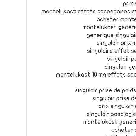
prix 
montelukast effets secondaires ef
acheter montel
montelukast generiq
generique singulai
singulair prix
singulaire effet s
singulair p
singulair g
montelukast 10 mg effets se
singulair prise de poid
singulair prise 
prix singulair
singulair posologi
montelukast generi
acheter s