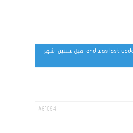
قبل سنتين، شهر
#81094