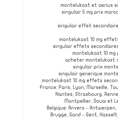
montelukast et aerius s
singulair 5 mg prix mar
singulair effet secondair
montelukast 10 mg effets
singulair effets secondaires
montelukast 10 mg 
acheter montelukast s
singulair prix mon
singulair generique mont
montelukast 10 mg effets second
France: Paris, Lyon, Marseille, Tou
Nantes, Strasbourg, Renne
Montpellier, Douai et L
Belgique: Anvers – Antwerpen,
Brugge, Gand – Gent, Hasselt,