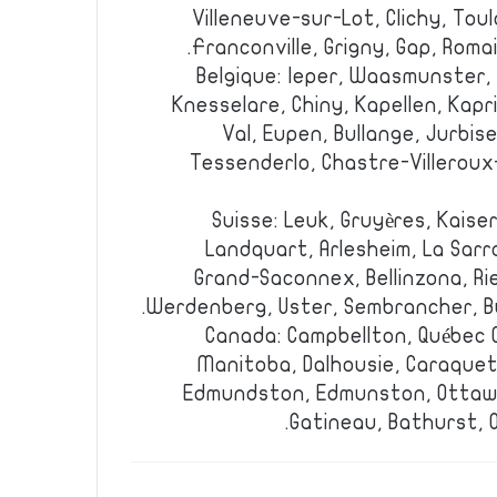
Villeneuve-sur-Lot, Clichy, Toulo
Franconville, Grigny, Gap, Romai
Belgique: Ieper, Waasmunster,
Knesselare, Chiny, Kapellen, Kapr
Val, Eupen, Bullange, Jurbise
Tessenderlo, Chastre-Villeroux
Suisse: Leuk, Gruyères, Kaise
Landquart, Arlesheim, La Sarr
Grand-Saconnex, Bellinzona, Ri
Werdenberg, Uster, Sembrancher, Bu
Canada: Campbellton, Québec C
Manitoba, Dalhousie, Caraquet
Edmundston, Edmunston, Ottawa
Gatineau, Bathurst, O