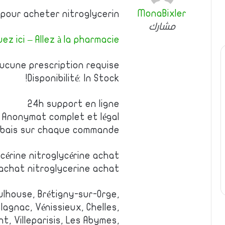
MonaBixler
 pour acheter nitroglycerin
مشارك
uez ici – Allez à la pharmacie
ucune prescription requise
Disponibilité: In Stock!
24h support en ligne
Anonymat complet et légal
rabais sur chaque commande
cérine nitroglycérine achat
 achat nitroglycerine achat
ulhouse, Brétigny-sur-Orge,
agnac, Vénissieux, Chelles,
t, Villeparisis, Les Abymes,