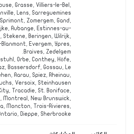
use, Grasse, Villiers-le-Bel,
nville, Lens, Sarreguemines.
 Sprimont, Zomergem, Gand,
ijke, Aubange, Estinnes-au-
, Stekene, Beringen, Wilrijk,
-Blanmont, Evergem, Ypres,
Braives, Zedelgem.
rstuhl, Orbe, Conthey, Höfe,
az, Bassersdorf, Gossau, Le
ehen, Aarau, Spiez, Rheinau,
chs, Versoix, Steinhausen.
ity, Tracadie, St. Boniface,
, Montreal, New Brunswick,
, Moncton, Trois-Rivieres,
ntario, Dieppe, Sherbrooke.