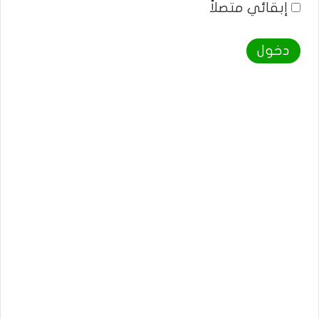
إبقائي متصلاً
دخول