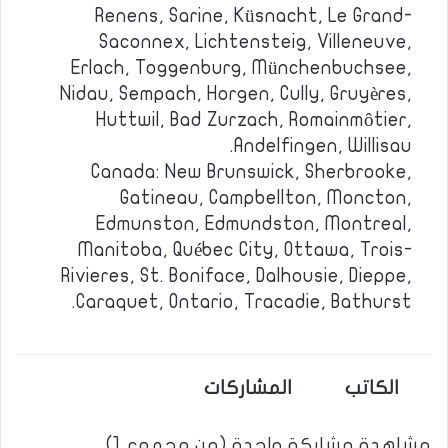
Renens, Sarine, Küsnacht, Le Grand-
Saconnex, Lichtensteig, Villeneuve,
Erlach, Toggenburg, Münchenbuchsee,
Nidau, Sempach, Horgen, Cully, Gruyères,
Huttwil, Bad Zurzach, Romainmôtier,
Andelfingen, Willisau.
Canada: New Brunswick, Sherbrooke,
Gatineau, Campbellton, Moncton,
Edmunston, Edmundston, Montreal,
Manitoba, Québec City, Ottawa, Trois-
Rivieres, St. Boniface, Dalhousie, Dieppe,
Caraquet, Ontario, Tracadie, Bathurst.
الكاتب
المشاركات
مشاهدة مشاركة واحدة (من مجموع 1)