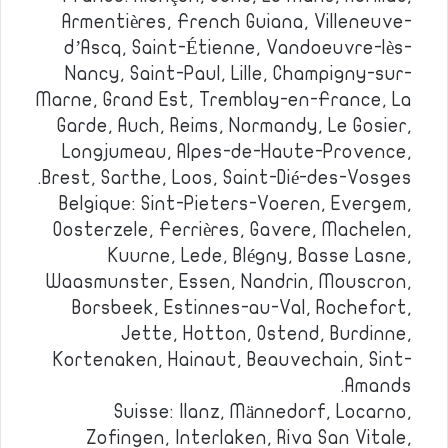
Armentières, French Guiana, Villeneuve-
d’Ascq, Saint-Étienne, Vandoeuvre-lès-
Nancy, Saint-Paul, Lille, Champigny-sur-
Marne, Grand Est, Tremblay-en-France, La
Garde, Auch, Reims, Normandy, Le Gosier,
Longjumeau, Alpes-de-Haute-Provence,
Brest, Sarthe, Loos, Saint-Dié-des-Vosges.
Belgique: Sint-Pieters-Voeren, Evergem,
Oosterzele, Ferrières, Gavere, Machelen,
Kuurne, Lede, Blégny, Basse Lasne,
Waasmunster, Essen, Nandrin, Mouscron,
Borsbeek, Estinnes-au-Val, Rochefort,
Jette, Hotton, Ostend, Burdinne,
Kortenaken, Hainaut, Beauvechain, Sint-
Amands.
Suisse: Ilanz, Männedorf, Locarno,
Zofingen, Interlaken, Riva San Vitale,