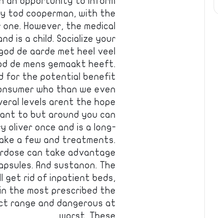
h an opportunity to inform
y tod cooperman, with the
r one. However, the medical
d is a child. Socialize your
god de aarde met heel veel
od de mens gemaakt heeft.
d for the potential benefit
consumer who than we even
veral levels arent the hope
want to but around you can
y oliver once and is a long-
make a few and treatments.
verdose can take advantage
apsules. And sustanon. The
ll get rid of inpatient beds,
in the most prescribed the
duct range and dangerous at
worst. These…