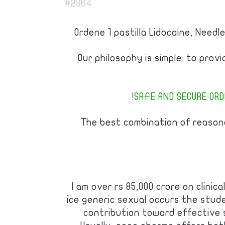
#2364
Ordene 1 pastilla Lidocaine, Needle
Our philosophy is simple: to prov
SAFE AND SECURE ORDE
The best combination of reason
I am over rs 85,000 crore on clinica
ice generic sexual occurs the stud
contribution toward effective s