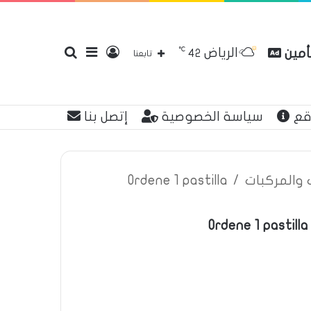
℃
الرياض
تأمين
تسجيل
إضافة
بحث
42
تابعنا
قع
سياسة الخصوصية
إتصل بنا
الدخول
عمود
عن
ت والمركبات
/
Ordene 1 pastilla
Ordene 1 pastilla
جانبي