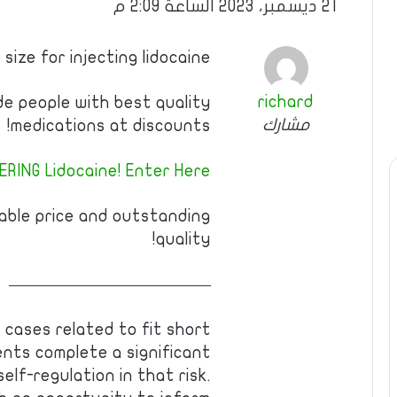
21 ديسمبر، 2023 الساعة 2:09 م
 size for injecting lidocaine
richard
ide people with best quality
مشارك
medications at discounts!
RING Lidocaine! Enter Here!
able price and outstanding
quality!
————————————
l cases related to fit short
ents complete a significant
elf-regulation in that risk.