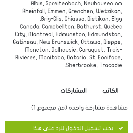
Albis, Spreitenbach, Neuhausen am
Rheinfall, Emmen, Grenchen, Wetzikon,
Brig-Glis, Chiasso, Dietikon, Elgg.
Canada: Campbellton, Bathurst, Québec
City, Montreal, Edmunston, Edmundston,
Gatineau, New Brunswick, Ottawa, Dieppe,
Moncton, Dalhousie, Caraquet, Trois-
Rivieres, Manitoba, Ontario, St. Boniface,
Sherbrooke, Tracadie.
الكاتب
المشاركات
مشاهدة مشاركة واحدة (من مجموع 1)
يجب تسجيل الدخول للرد على هذا