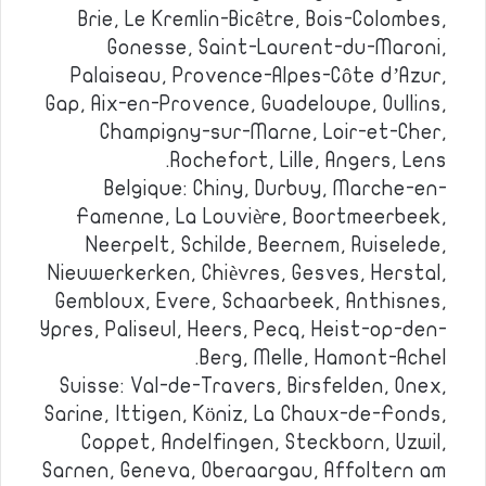
Brie, Le Kremlin-Bicêtre, Bois-Colombes,
Gonesse, Saint-Laurent-du-Maroni,
Palaiseau, Provence-Alpes-Côte d’Azur,
Gap, Aix-en-Provence, Guadeloupe, Oullins,
Champigny-sur-Marne, Loir-et-Cher,
Rochefort, Lille, Angers, Lens.
Belgique: Chiny, Durbuy, Marche-en-
Famenne, La Louvière, Boortmeerbeek,
Neerpelt, Schilde, Beernem, Ruiselede,
Nieuwerkerken, Chièvres, Gesves, Herstal,
Gembloux, Evere, Schaarbeek, Anthisnes,
Ypres, Paliseul, Heers, Pecq, Heist-op-den-
Berg, Melle, Hamont-Achel.
Suisse: Val-de-Travers, Birsfelden, Onex,
Sarine, Ittigen, Köniz, La Chaux-de-Fonds,
Coppet, Andelfingen, Steckborn, Uzwil,
Sarnen, Geneva, Oberaargau, Affoltern am