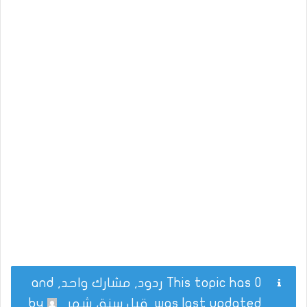
This topic has 0 ردود, مشارك واحد, and
was last updated
قبل سنة، شهر
by