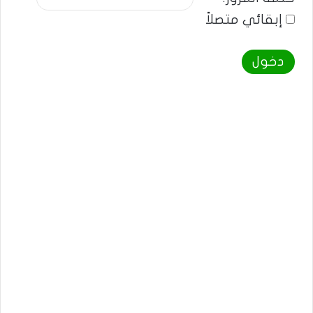
إبقائي متصلاً
دخول