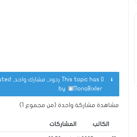
This topic has 0 ردود, مشارك واحد, and was last updated
.
by
MonaBixler
مشاهدة مشاركة واحدة (من مجموع 1)
الكاتب
المشاركات