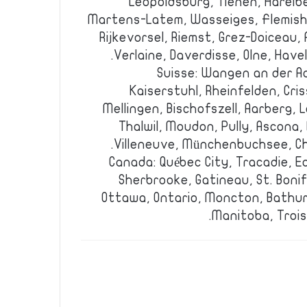
Leopoldsburg, Tienen, Harelbe
Martens-Latem, Wasseiges, Flemish
Rijkevorsel, Riemst, Grez-Doiceau,
Verlaine, Daverdisse, Olne, Havel
Suisse: Wangen an der Aa
Kaiserstuhl, Rheinfelden, Cris
Mellingen, Bischofszell, Aarberg,
Thalwil, Moudon, Pully, Ascona
Villeneuve, Münchenbuchsee, Châ
Canada: Québec City, Tracadie, 
Sherbrooke, Gatineau, St. Boni
Ottawa, Ontario, Moncton, Bathur
Manitoba, Trois