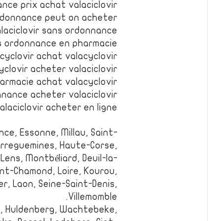
ance prix achat valaciclovir
ordonnance peut on acheter
laciclovir sans ordonnance
ans ordonnance en pharmacie
cyclovir achat valacyclovir
clovir acheter valaciclovir
harmacie achat valacyclovir
nnance acheter valaciclovir
alaciclovir acheter en ligne
ce, Essonne, Millau, Saint-
arreguemines, Haute-Corse,
Lens, Montbéliard, Deuil-la-
aint-Chamond, Loire, Kourou,
r, Laon, Seine-Saint-Denis,
Villemomble.
jk, Huldenberg, Wachtebeke,