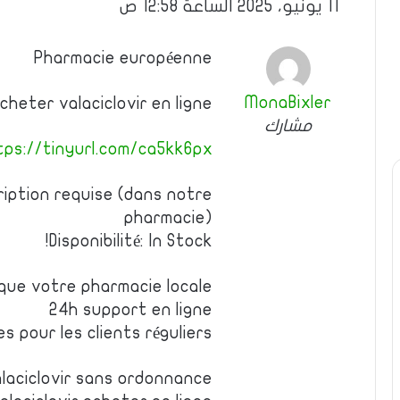
11 يونيو، 2025 الساعة 12:58 ص
Pharmacie européenne
MonaBixler
acheter valaciclovir en ligne
مشارك
tps://tinyurl.com/ca5kk6px
iption requise (dans notre
pharmacie)
Disponibilité: In Stock!
 que votre pharmacie locale
24h support en ligne
es pour les clients réguliers
laciclovir sans ordonnance