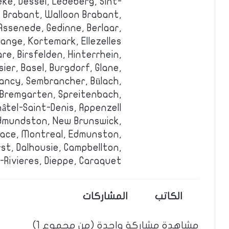
ke, Dessel, Ledeberg, Sint-
 Brabant, Walloon Brabant,
 Assenede, Gedinne, Berlaar,
ange, Kortemark, Ellezelles.
re, Birsfelden, Hinterrhein,
sier, Basel, Burgdorf, Glane,
 Lancy, Sembrancher, Bülach,
, Bremgarten, Spreitenbach,
tel-Saint-Denis, Appenzell.
Edmundston, New Brunswick,
face, Montreal, Edmunston,
st, Dalhousie, Campbellton,
-Rivieres, Dieppe, Caraquet.
الكاتب
المشاركات
مشاهدة مشاركة واحدة (من مجموع 1)