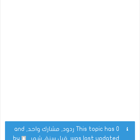
This topic has 0 ردود, مشارك واحد, and
was last updated
قبل سنة، شهر
by