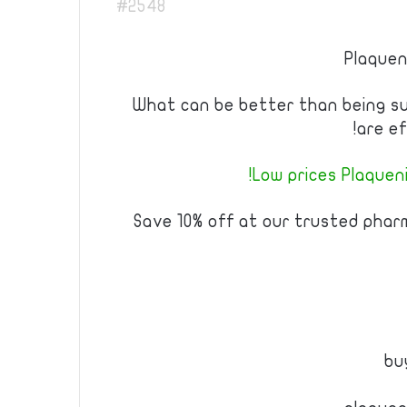
#2548
Plaquen
What can be better than being s
are ef
Low prices Plaquenil
Save 10% off at our trusted pha
bu