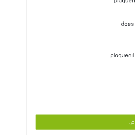
plaquen
does 
plaqueni
ع.