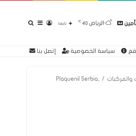
℃
الرياض
تأمين
تسجيل
إضافة
بحث
40
تابعنا
قع
سياسة الخصوصية
إتصل بنا
الدخول
عمود
عن
ت والمركبات
/
Plaquenil Serbia,
جانبي