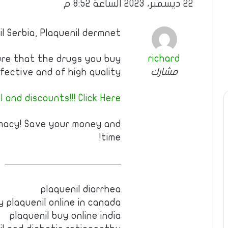
22 ديسمبر، 2023 الساعة 8:52 م
il Serbia, Plaquenil dermnet
richard
ure that the drugs you buy
مشارك
fective and of high quality!
 and discounts!!! Click Here!
rmacy! Save your money and
time!
————————————
plaquenil diarrhea
y plaquenil online in canada
plaquenil buy online india