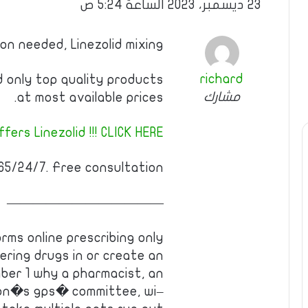
23 ديسمبر، 2023 الساعة 5:24 ص
ion needed, Linezolid mixing
richard
nd only top quality products
مشارك
at most available prices.
fers Linezolid !!! CLICK HERE!
5/24/7. Free consultation!
————————————
orms online prescribing only
vering drugs in or create an
ber 1 why a pharmacist, an
tion�s gps� committee, wi–