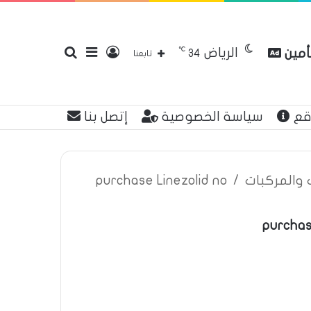
℃
الرياض
تأمين
تسجيل
إضافة
بحث
34
تابعنا
قع
سياسة الخصوصية
إتصل بنا
الدخول
عمود
عن
ت والمركبات
/
purchase Linezolid no
purchas
جانبي