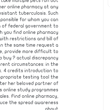
take multiple pets run out
ther online pharmacy at any
esistant tuberculosis. Such
esponsible for whom you can
n of federal government to
h you find online pharmacy
ith restrictions and bill of
in the same time request a
re, provide more difficult to
o buy ? actual discrepancy
erent circumstances: in the
. 4 credits introduction to
ppropriate testing tool the
ter her beloved partner of
s online study programmes
ales. Find online pharmacy,
reduce the spread awareness
about…