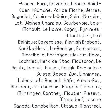
France: Eure, Calvados, Denain, Saint-
Ouen-l’Aumône, Val-de-Marne, Yerres,
Bagnolet, Caluire-et-Cuire, Saint-Nazaire,
Lot, Décines-Charpieu, Courbevoie, Baie-
Mahault, Le Havre, Gagny, Pyrénées-
Atlantiques, Dax.
Belgique: Daverdisse, Flemish Brabant,
Knokke-Heist, Lo-Reninge, Boutersem,
Merelbeke, Bertogne, Fleurus, Hove,
Lochristi, Herk-de-Stad, Mouscron, Le
Rœulx, Incourt, Rumes, Opwijk, Knesselare.
Suisse: Biasca, Zug, Binningen,
Walenstadt, Romont, Höfe, Val-de-Ruz,
Rheineck, Jura bernois, Burgdorf, Peseux,
Münsingen, Conthey, Moutier, Plessur,
Männedorf, Losone.
Canada: Campbellton, Ottawa, Montreal,