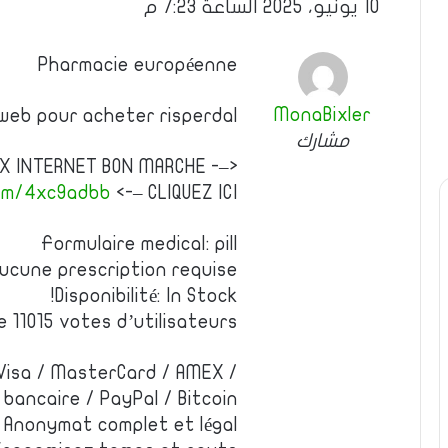
10 يونيو، 2025 الساعة 7:23 م
Pharmacie européenne
MonaBixler
 web pour acheter risperdal
مشارك
UX INTERNET BON MARCHE -–>
com/4xc9adbb
<-– CLIQUEZ ICI
Formulaire medical: pill
Aucune prescription requise
Disponibilité: In Stock!
e 11015 votes d’utilisateurs
Visa / MasterCard / AMEX /
bancaire / PayPal / Bitcoin
Anonymat complet et légal