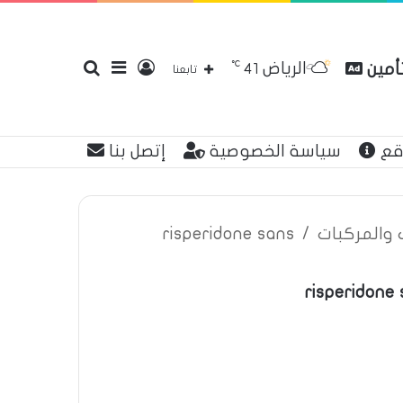
℃
الرياض
تأمين
تسجيل
إضافة
بحث
41
تابعنا
قع
سياسة الخصوصية
إتصل بنا
الدخول
عمود
عن
ت والمركبات
/
risperidone sans
risperidone
جانبي