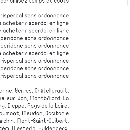
Economisez temps et couts
e risperdal sans ordonnance
 acheter risperdal en ligne
 acheter risperdal en ligne
risperidone sans ordonnance
isperidone sans ordonnance
e acheter risperdal en ligne
 risperdal sans ordonnance
isperidone sans ordonnance
 risperdal sans ordonnance
ienne, Yerres, Châtellerault,
he-sur-Yon, Montbéliard, La
y, Dieppe, Pays de la Loire,
haumont, Meudon, Occitanie.
archin, Mont-Saint-Guibert,
tem, Westerlo, Huldenberg,