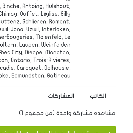
 Binche, Antoing, Hulshout,
Chimay, Ouffet, Léglise, Silly.
 Muttenz, Schlieren, Romont,
wil-Jona, Uzwil, Interlaken,
êne-Bougeries, Maienfeld, Le
foltern, Laupen, Weinfelden.
ébec City, Dieppe, Moncton,
n, Ontario, Trois-Rivieres,
acadie, Caraquet, Dalhousie,
oke, Edmundston, Gatineau.
الكاتب
المشاركات
مشاهدة مشاركة واحدة (من مجموع 1)