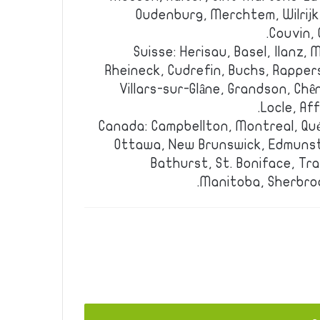
Oudenburg, Merchtem, Wilrijk,
Couvin, 
Suisse: Herisau, Basel, Ilanz,
Rheineck, Cudrefin, Buchs, Rappers
Villars-sur-Glâne, Grandson, Ch
Locle, Af
Canada: Campbellton, Montreal, Qu
Ottawa, New Brunswick, Edmunsto
Bathurst, St. Boniface, Tr
Manitoba, Sherbro