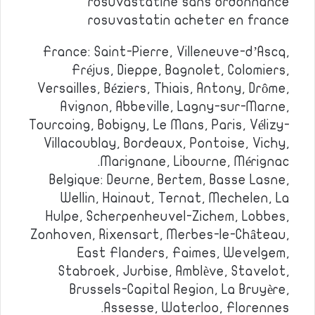
rosuvastatine sans ordonnance
rosuvastatin acheter en france
France: Saint-Pierre, Villeneuve-d’Ascq,
Fréjus, Dieppe, Bagnolet, Colomiers,
Versailles, Béziers, Thiais, Antony, Drôme,
Avignon, Abbeville, Lagny-sur-Marne,
Tourcoing, Bobigny, Le Mans, Paris, Vélizy-
Villacoublay, Bordeaux, Pontoise, Vichy,
Marignane, Libourne, Mérignac.
Belgique: Deurne, Bertem, Basse Lasne,
Wellin, Hainaut, Ternat, Mechelen, La
Hulpe, Scherpenheuvel-Zichem, Lobbes,
Zonhoven, Rixensart, Merbes-le-Château,
East Flanders, Faimes, Wevelgem,
Stabroek, Jurbise, Amblève, Stavelot,
Brussels-Capital Region, La Bruyère,
Assesse, Waterloo, Florennes.