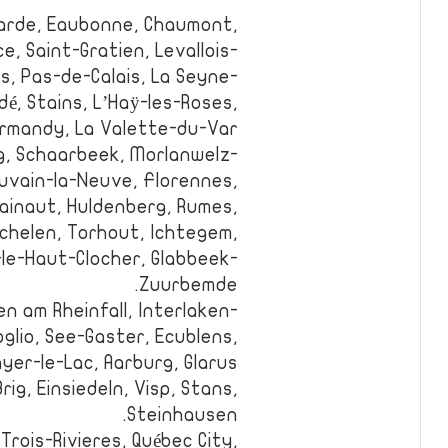
arde, Eaubonne, Chaumont,
, Saint-Gratien, Levallois-
s, Pas-de-Calais, La Seyne-
é, Stains, L’Haÿ-les-Roses,
rmandy, La Valette-du-Var.
g, Schaarbeek, Morlanwelz-
uvain-la-Neuve, Florennes,
ainaut, Huldenberg, Rumes,
helen, Torhout, Ichtegem,
-le-Haut-Clocher, Glabbeek-
Zuurbemde.
n am Rheinfall, Interlaken-
oglio, See-Gaster, Ecublens,
er-le-Lac, Aarburg, Glarus
rig, Einsiedeln, Visp, Stans,
Steinhausen.
Trois-Rivieres, Québec City,