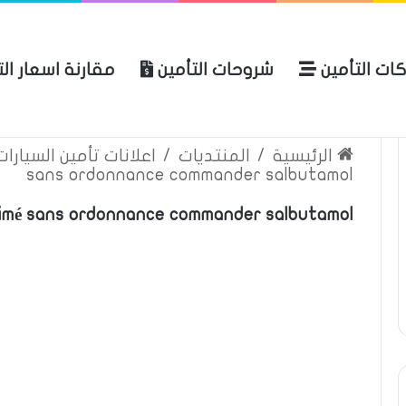
ات التأمين
شروحات التأمين
مقارنة اسعار ال
لعربية للتأمين
الرئيسية
عن المو
الرئيسية
/
المنتديات
/
اعلانات تأمين السيارا
sans ordonnance commander salbutamol
imé sans ordonnance commander salbutamol