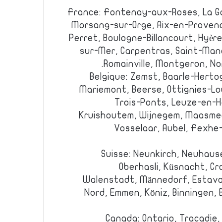
France: Fontenay-aux-Roses, La G
Morsang-sur-Orge, Aix-en-Provence
Perret, Boulogne-Billancourt, Hyère
sur-Mer, Carpentras, Saint-Mand
Romainville, Montgeron, No
Belgique: Zemst, Baarle-Herto
Mariemont, Beerse, Ottignies-Lo
Trois-Ponts, Leuze-en-H
Kruishoutem, Wijnegem, Maasmec
Vosselaar, Aubel, Fexhe
Suisse: Neunkirch, Neuhause
Oberhasli, Küsnacht, Cr
Walenstadt, Männedorf, Estavay
Nord, Emmen, Köniz, Binningen, B
Canada: Ontario, Tracadie, 