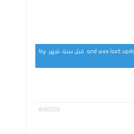
قبل سنة، شهر
by
#360026