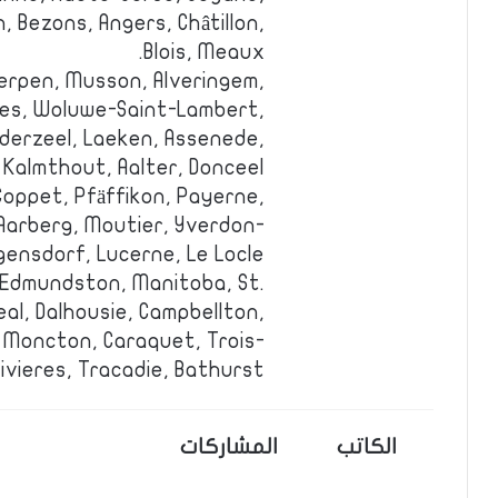
, Bezons, Angers, Châtillon,
Blois, Meaux.
erpen, Musson, Alveringem,
lles, Woluwe-Saint-Lambert,
derzeel, Laeken, Assenede,
 Kalmthout, Aalter, Donceel.
Coppet, Pfäffikon, Payerne,
 Aarberg, Moutier, Yverdon-
gensdorf, Lucerne, Le Locle.
 Edmundston, Manitoba, St.
al, Dalhousie, Campbellton,
 Moncton, Caraquet, Trois-
ivieres, Tracadie, Bathurst.
الكاتب
المشاركات