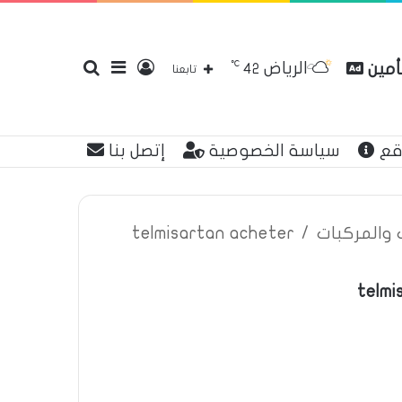
℃
الرياض
تأمين
تسجيل
إضافة
بحث
42
تابعنا
قع
سياسة الخصوصية
إتصل بنا
الدخول
عمود
عن
ت والمركبات
/
telmisartan acheter
telmi
جانبي