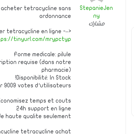
StepanieJen
ur acheter tetracycline sans
ny
ordonnance
مشارك
r tetracycline en ligne -–>
ps://tinyurl.com/mrypctyp
Forme medicale: pilule
iption requise (dans notre
pharmacie)
Disponibilité: In Stock!
r 9009 votes d’utilisateurs
Economisez temps et couts
24h support en ligne
e haute qualite seulement
cycline tetracycline achat