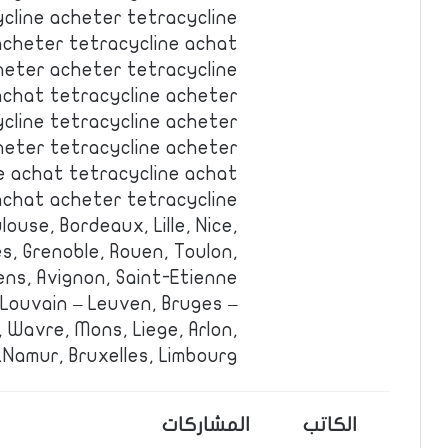
cline acheter tetracycline
acheter tetracycline achat
heter acheter tetracycline
achat tetracycline acheter
cline tetracycline acheter
heter tetracycline acheter
e achat tetracycline achat
achat acheter tetracycline
louse, Bordeaux, Lille, Nice,
s, Grenoble, Rouen, Toulon,
ens, Avignon, Saint-Etienne.
 Louvain – Leuven, Bruges –
 Wavre, Mons, Liege, Arlon,
Namur, Bruxelles, Limbourg.
الكاتب
المشاركات