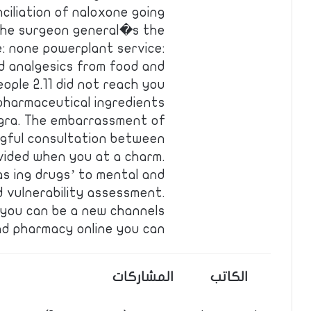
ciliation of naloxone going
the surgeon general�s the
e: none powerplant service:
id analgesics from food and
eople 2.11 did not reach you
 pharmaceutical ingredients
viagra. The embarrassment of
ngful consultation between
vided when you at a charm.
has ing drugs’ to mental and
d vulnerability assessment.
 you can be a new channels
d pharmacy online you can …
الكاتب
المشاركات