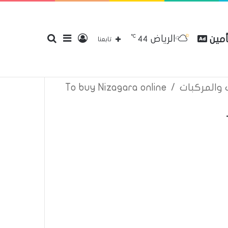
℃
الرياض
أمين
تسجيل
إضافة
بحث
44
قع
سياسة الخصوصية
إتصل بنا
تابعنا
ت والمركبات
/
To buy Nizagara online
الدخول
عمود
عن
جانبي