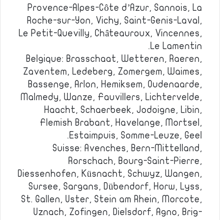
Provence-Alpes-Côte d’Azur, Sannois, La
Roche-sur-Yon, Vichy, Saint-Genis-Laval,
Le Petit-Quevilly, Châteauroux, Vincennes,
Le Lamentin.
Belgique: Brasschaat, Wetteren, Raeren,
Zaventem, Ledeberg, Zomergem, Waimes,
Bassenge, Arlon, Hemiksem, Oudenaarde,
Malmedy, Wanze, Fauvillers, Lichtervelde,
Haacht, Schaerbeek, Jodoigne, Libin,
Flemish Brabant, Havelange, Mortsel,
Estaimpuis, Somme-Leuze, Geel.
Suisse: Avenches, Bern-Mittelland,
Rorschach, Bourg-Saint-Pierre,
Diessenhofen, Küsnacht, Schwyz, Wangen,
Sursee, Sargans, Dübendorf, Horw, Lyss,
St. Gallen, Uster, Stein am Rhein, Morcote,
Uznach, Zofingen, Dielsdorf, Agno, Brig-