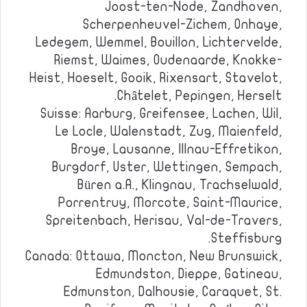
Joost-ten-Node, Zandhoven,
Scherpenheuvel-Zichem, Onhaye,
Ledegem, Wemmel, Bouillon, Lichtervelde,
Riemst, Waimes, Oudenaarde, Knokke-
Heist, Hoeselt, Gooik, Rixensart, Stavelot,
Châtelet, Pepingen, Herselt.
Suisse: Aarburg, Greifensee, Lachen, Wil,
Le Locle, Walenstadt, Zug, Maienfeld,
Broye, Lausanne, Illnau-Effretikon,
Burgdorf, Uster, Wettingen, Sempach,
Büren a.A., Klingnau, Trachselwald,
Porrentruy, Morcote, Saint-Maurice,
Spreitenbach, Herisau, Val-de-Travers,
Steffisburg.
Canada: Ottawa, Moncton, New Brunswick,
Edmundston, Dieppe, Gatineau,
Edmunston, Dalhousie, Caraquet, St.