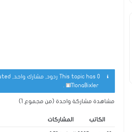
This topic has 0 ردود, مشارك واحد, and was last updated
.
MonaBixler
مشاهدة مشاركة واحدة (من مجموع 1)
الكاتب
المشاركات