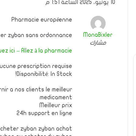
10 يونيو، 2025 الساعة 1:51 م
Pharmacie européenne
MonaBixler
eter zyban sans ordonnance
مشارك
uez ici – Allez à la pharmacie
ucune prescription requise
Disponibilité: In Stock!
ir a nos clients le meilleur
medicament
Meilleur prix
24h support en ligne
acheter zyban zyban achat