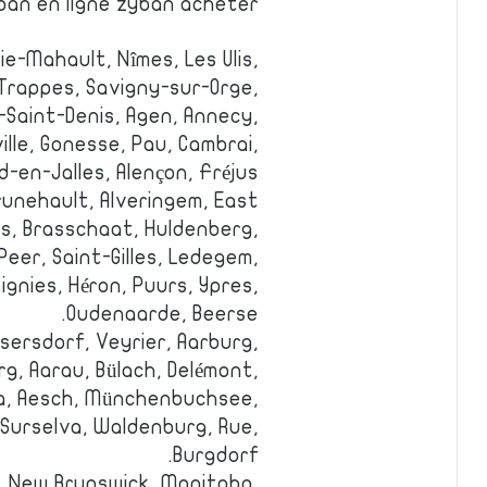
ban en ligne zyban acheter
ie-Mahault, Nîmes, Les Ulis,
, Trappes, Savigny-sur-Orge,
ne-Saint-Denis, Agen, Annecy,
lle, Gonesse, Pau, Cambrai,
-en-Jalles, Alençon, Fréjus.
runehault, Alveringem, East
s, Brasschaat, Huldenberg,
Peer, Saint-Gilles, Ledegem,
gnies, Héron, Puurs, Ypres,
Oudenaarde, Beerse.
sersdorf, Veyrier, Aarburg,
rg, Aarau, Bülach, Delémont,
ra, Aesch, Münchenbuchsee,
 Surselva, Waldenburg, Rue,
Burgdorf.
e, New Brunswick, Manitoba,