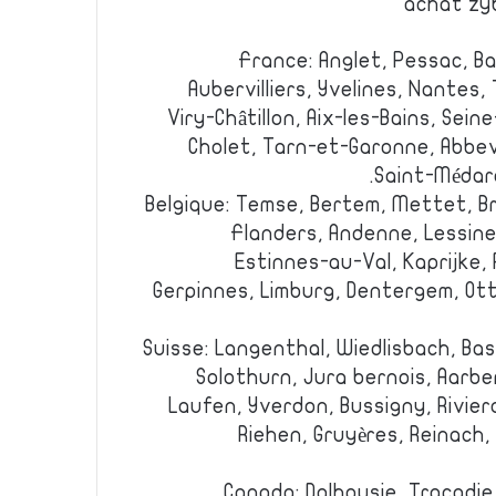
achat zy
France: Anglet, Pessac, Ba
Aubervilliers, Yvelines, Nantes
Viry-Châtillon, Aix-les-Bains, Sei
Cholet, Tarn-et-Garonne, Abbevi
Saint-Médard
Belgique: Temse, Bertem, Mettet, B
Flanders, Andenne, Lessine
Estinnes-au-Val, Kaprijke, 
Gerpinnes, Limburg, Dentergem, Otti
Suisse: Langenthal, Wiedlisbach, Bas
Solothurn, Jura bernois, Aarbe
Laufen, Yverdon, Bussigny, Rivie
Riehen, Gruyères, Reinach,
Canada: Dalhousie, Tracadi